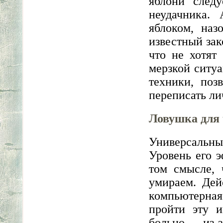
яблони следу
неудачника.
яблоком, наз
известный зак
что не хотят
мерзкой ситу
техники, поз
переписать л
Ловушка для
Универсальны
Уровень его 
том смысле, 
умираем. Дей
компьютерная
пройти эту и
больно… из-з