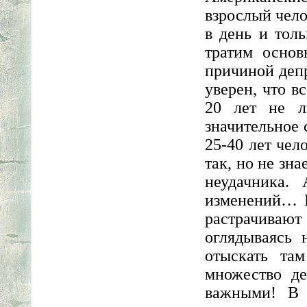
взрослый чело
в день и тол
тратим основ
причиной депр
уверен, что в
20 лет не л
значительное 
25-40 лет чел
так, но не зна
неудачника.
изменений… Б
растрачиваю
оглядываясь 
отыскать там
множество де
важными! В 