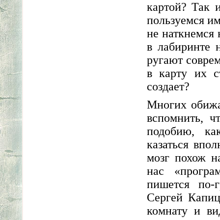
картой? Так 
пользуемся им
не наткнемся н
в лабиринте 
ругают совре
в карту их с
создает?
Многих обижа
вспомнить, ч
подобию, ка
казаться впо
мозг похож н
нас «програ
пишется по-
Сергей Капиц
комнату и ви