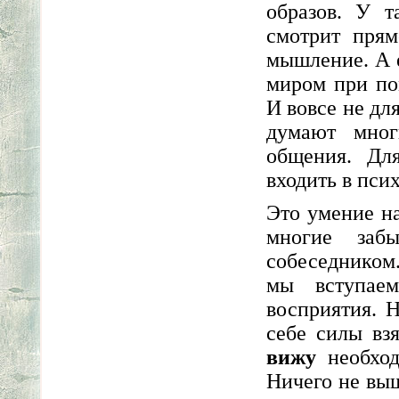
образов. У т
смотрит прям
мышление. А е
миром при по
И вовсе не дл
думают мног
общения. Для
входить в пси
Это умение на
многие заб
собеседником
мы вступае
восприятия. Н
себе силы взя
вижу
необход
Ничего не выш