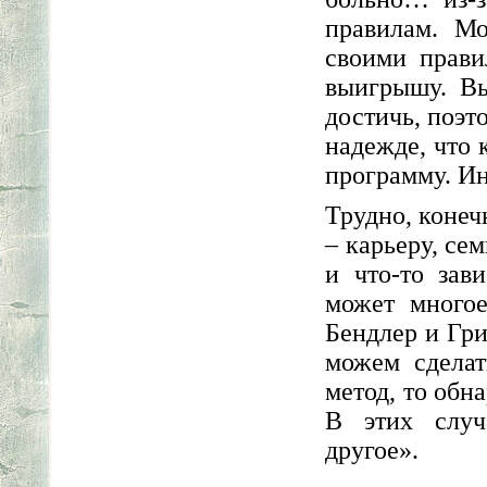
правилам. Мо
своими прави
выигрышу. Вы
достичь, поэт
надежде, что 
программу. Ина
Трудно, конеч
– карьеру, се
и что-то за
может многое
Бендлер и Гри
можем сделат
метод, то обн
В этих случ
другое».