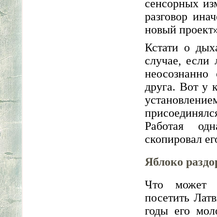
сенсорных из
разговор ина
новый проект»
Кстати о дых
случае, если
неосознанно
друга. Вот у 
установлени
присоединялс
Работая одн
скопировал ег
Яблоко раздо
Что может ч
посетить Лат
годы его мол