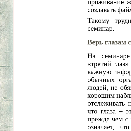
проживание ж
создавать фай
Такому труд
семинар.
Верь глазам 
На семинаре
«третий глаз»
важную инфор
обычных орга
людей, не обя
хорошим набл
отслеживать н
что глаза – э
прежде чем с 
означает, чт