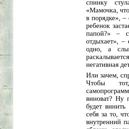
спинку стул
«Мамочка, что
в порядке», –
ребенок заста
папой?» – с
отдыхает», –
одно, а слы
раскалывает
негативная де
Или зачем, сп
Чтобы то
самопрограмм
виноват? Ну 
будет винить
себя за то, ч
внутренний па