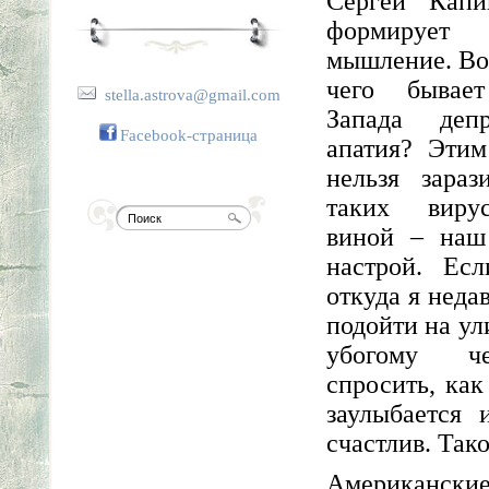
Сергей Кап
формирует 
мышление. Вот
чего бывае
stella.astrova@gmail.com
Запада деп
Facebook-страница
апатия? Этим
нельзя зараз
таких виру
виной – наш
настрой. Ес
откуда я неда
подойти на ул
убогому ч
спросить, как
заулыбается 
счастлив. Тако
Американски