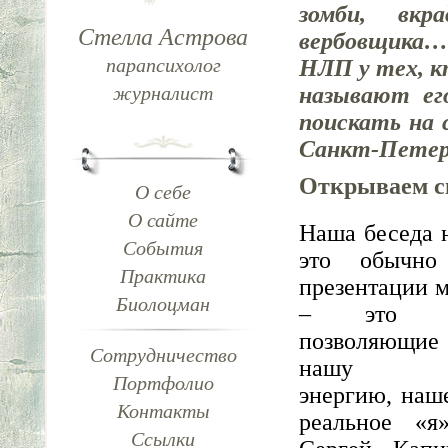
зомби, вкра
Стелла Астрова
вербовщика…
парапсихолог
НЛП у тех, к
называют ег
журналист
поискать на 
Санкт-Петерб
Открываем с
О себе
О сайте
Наша беседа н
События
это обычно
Практика
презентации 
Биолоцман
– это ис
позволяющи
Сотрудничество
нашу вн
Портфолио
энергию, наш
Контакты
реальное «я
Ссылки